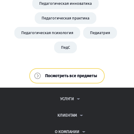
Педагогическая инноватика
Педагогическая практика
Педагогическая психология
Педиатрия
ПедС
Посмотреть все предметы
УСЛУГИ
КОНТРОЛЬНЫЕ РАБОТЫ
ДИПЛОМНЫЕ РАБОТЫ
КЛИЕНТАМ
КУРСОВЫЕ РАБОТЫ
ПАРТНЕРСКАЯ ПРОГРАММА
РЕФЕРАТЫ
АНТИПЛАГИАТ
О КОМПАНИИ
ВСЕ УСЛУГИ