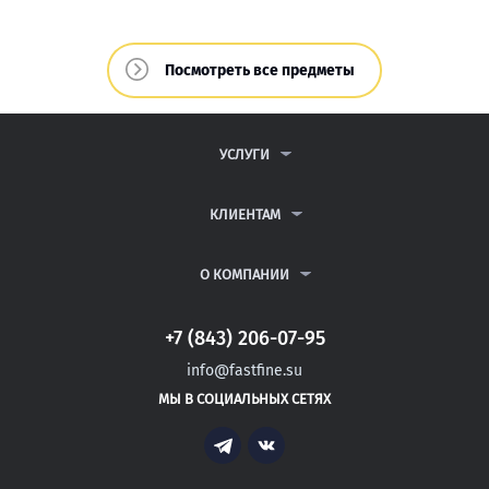
Посмотреть все предметы
УСЛУГИ
КОНТРОЛЬНЫЕ РАБОТЫ
ДИПЛОМНЫЕ РАБОТЫ
КЛИЕНТАМ
КУРСОВЫЕ РАБОТЫ
ПАРТНЕРСКАЯ ПРОГРАММА
РЕФЕРАТЫ
АНТИПЛАГИАТ
О КОМПАНИИ
ВСЕ УСЛУГИ
ВОПРОСЫ И ОТВЕТЫ
О КОМПАНИИ
ПУБЛИЧНАЯ ОФЕРТА
КОНТАКТЫ
+7 (843) 206-07-95
ПОЛИТИКА КОНФИДЕНЦИАЛЬНОСТИ
АВТОРАМ
ИНФОРМАЦИЯ ДЛЯ КЛИЕНТОВ
info@fastfine.su
БЛОГ
МЫ В СОЦИАЛЬНЫХ СЕТЯХ
Telegram
Vk