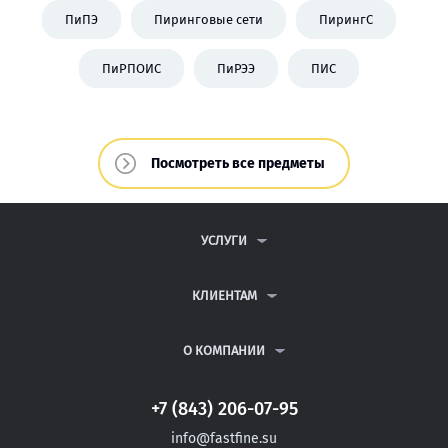
ПиПЭ
Пиринговые сети
ПирингС
ПиРПОИС
ПиРЭЭ
ПИС
Посмотреть все предметы
УСЛУГИ
КОНТРОЛЬНЫЕ РАБОТЫ
ДИПЛОМНЫЕ РАБОТЫ
КЛИЕНТАМ
КУРСОВЫЕ РАБОТЫ
ПАРТНЕРСКАЯ ПРОГРАММА
РЕФЕРАТЫ
АНТИПЛАГИАТ
О КОМПАНИИ
ВСЕ УСЛУГИ
ВОПРОСЫ И ОТВЕТЫ
О КОМПАНИИ
ПУБЛИЧНАЯ ОФЕРТА
КОНТАКТЫ
+7 (843) 206-07-95
ПОЛИТИКА КОНФИДЕНЦИАЛЬНОСТИ
АВТОРАМ
ИНФОРМАЦИЯ ДЛЯ КЛИЕНТОВ
info@fastfine.su
БЛОГ