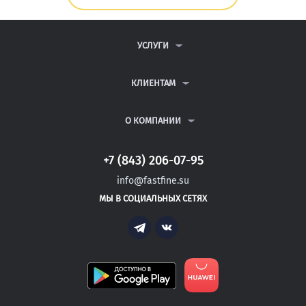
УСЛУГИ
КОНТРОЛЬНЫЕ РАБОТЫ
ДИПЛОМНЫЕ РАБОТЫ
КЛИЕНТАМ
КУРСОВЫЕ РАБОТЫ
ПАРТНЕРСКАЯ ПРОГРАММА
РЕФЕРАТЫ
АНТИПЛАГИАТ
О КОМПАНИИ
ВСЕ УСЛУГИ
ВОПРОСЫ И ОТВЕТЫ
О КОМПАНИИ
ПУБЛИЧНАЯ ОФЕРТА
КОНТАКТЫ
+7 (843) 206-07-95
ПОЛИТИКА КОНФИДЕНЦИАЛЬНОСТИ
АВТОРАМ
ИНФОРМАЦИЯ ДЛЯ КЛИЕНТОВ
info@fastfine.su
БЛОГ
МЫ В СОЦИАЛЬНЫХ СЕТЯХ
Telegram
Vk