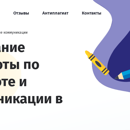
Отзывы
Антиплагиат
Контакты
ые коммуникации
ание
оты по
те и
никации в