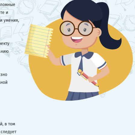
пломные
те и
и умения,
оекту
анию
азно
мной
, в том
 следует