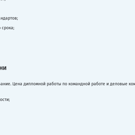
андартов;
 срока;
ни
ние. Цена дипломной работы по командной работе и деловые ком
ости;